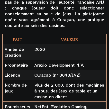
pas de la supervision de l’autorité française ANJ
; chaque joueur doit donc sélectionner
consciemment sa salle de jeux. La plateforme
opère sous agrément à Curaçao, une pratique
courante au sein des casinos.
FAIT
VALEUR
Année de
2020
création
Propriétaire
Araxio Development N.V.
Licence
Curaçao (n° 8048/JAZ)
Nombre de
Plus de 2 000, dont des machines
jeux
à sous, des jeux de table et un
casino en direct
Fournisseurs
NetEnt, Evolution Gaming,