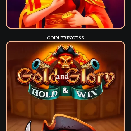
COIN PRINCESS