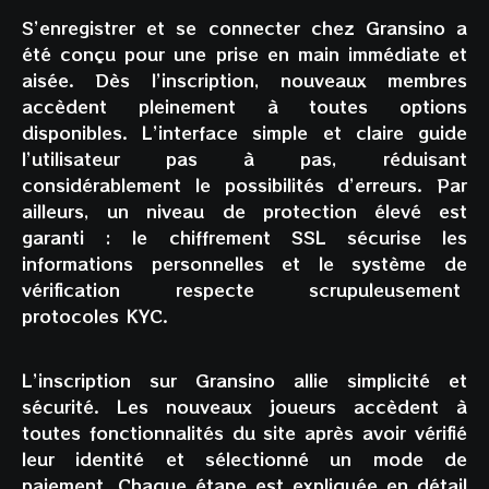
S’enregistrer et se connecter chez Gransino a
été conçu pour une prise en main immédiate et
aisée. Dès l’inscription, nouveaux membres
accèdent pleinement à toutes options
disponibles. L’interface simple et claire guide
l’utilisateur pas à pas, réduisant
considérablement le possibilités d’erreurs. Par
ailleurs, un niveau de protection élevé est
garanti : le chiffrement SSL sécurise les
informations personnelles et le système de
vérification respecte scrupuleusement
protocoles KYC.
L’inscription sur Gransino allie simplicité et
sécurité. Les nouveaux joueurs accèdent à
toutes fonctionnalités du site après avoir vérifié
leur identité et sélectionné un mode de
paiement. Chaque étape est expliquée en détail