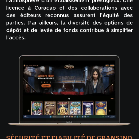
licence à Curaçao et des collaborations avec
des éditeurs reconnus assurent l’équité des
parties. Par ailleurs, la diversité des options de
dépôt et de levée de fonds contribue à simplifier
l’accès.
SÉCURITÉ ET FIABILITÉ DE GRANSINO