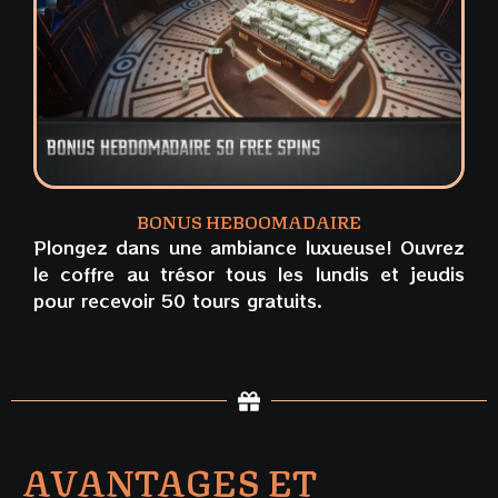
BONUS HEBOOMADAIRE
Plongez dans une ambiance luxueuse! Ouvrez
le coffre au trésor tous les lundis et jeudis
pour recevoir 50 tours gratuits.
AVANTAGES ET