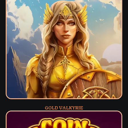
GOLD VALKYRIE