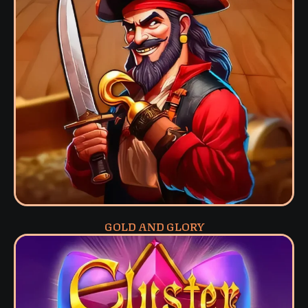
GOLD AND GLORY