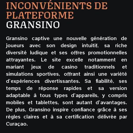
INCONVÉNIENTS DE
PLATEFORME
GRANSINO
Gransino captive une nouvelle génération de
joueurs avec son design intuitif, sa riche
diversité ludique et ses offres promotionnelles
attrayantes. Le site excelle notamment en
mariant jeux de casino traditionnels et
simulations sportives, offrant ainsi une variété
d’expériences divertissantes. Sa fiabilité, ses
temps de réponse rapides et sa version
adaptable à tous types d’appareils, y compris
mobiles et tablettes, sont autant d’avantages.
De plus, Gransino inspire confiance grâce à ses
règles claires et à sa certification délivrée par
Curaçao.