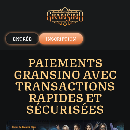
ENTRÉE
INSCRIPTION
PAIEMENTS
GRANSINO AVEC
TRANSACTIONS
RAPIDES ET
SÉCURISÉES