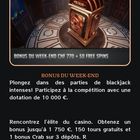
BONUS DU WEEK-END
Plongez dans des parties de blackjack
intenses! Participez à la compétition avec une
dotation de 10 000 €.
Rencontrez l’élite du casino. Obtenez un
bonus jusqu’à 1 750 €, 150 tours gratuits et
1 bonus Crab sur 3 dépôts. R