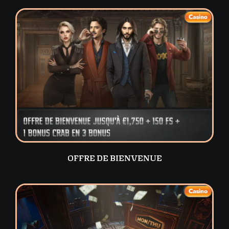
OFFRE DE BIENVENUE