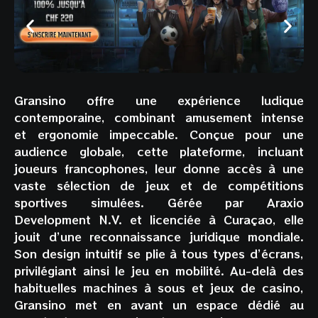
Gransino offre une expérience ludique
contemporaine, combinant amusement intense
et ergonomie impeccable. Conçue pour une
audience globale, cette plateforme, incluant
joueurs francophones, leur donne accès à une
vaste sélection de jeux et de compétitions
sportives simulées. Gérée par Araxio
Development N.V. et licenciée à Curaçao, elle
jouit d’une reconnaissance juridique mondiale.
Son design intuitif se plie à tous types d’écrans,
privilégiant ainsi le jeu en mobilité. Au-delà des
habituelles machines à sous et jeux de casino,
Gransino met en avant un espace dédié au